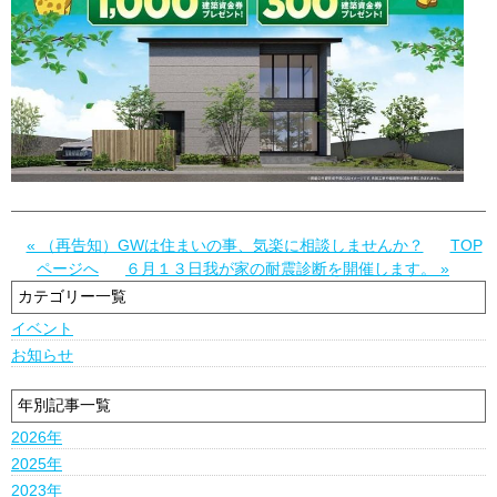
« （再告知）GWは住まいの事、気楽に相談しませんか？
TOP
ページへ
６月１３日我が家の耐震診断を開催します。 »
カテゴリー一覧
イベント
お知らせ
年別記事一覧
2026年
2025年
2023年